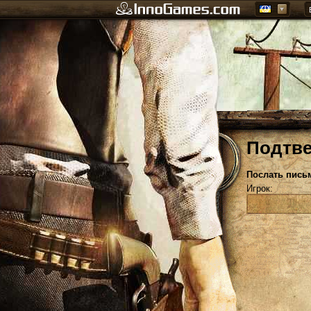
Подтве
Послать пись
Игрок: