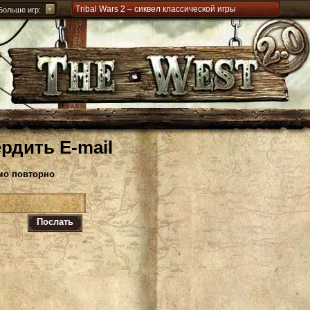
Tribal Wars 2 – сиквел классической игры
Больше игр:
Forge of Empires – стратегия через эпохи
Grepolis – постройте свою империю в Древней
Греции
рдить E-mail
мо повторно
Послать