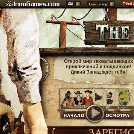
Tribal
Больше игр:
Forge 
Grepol
Греци
Открой мир захватывающих
приключений и поединков!
Дикий Запад ждёт тебя!